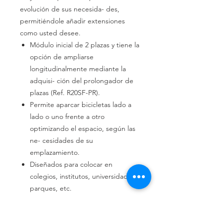
evolución de sus necesida- des,
permitiéndole añadir extensiones
como usted desee.
Módulo
inicial
de 2 plazas y tiene la
opción de
ampliarse
longitudinalmente mediante la
adquisi- ción del prolongador de
plazas
(Ref.
R20SF-PR).
Permite
aparcar bicicletas lado a
lado o uno frente a otro
optimizando
el espacio, según las
ne-
cesidades de su
emplazamiento.
Diseñados para colocar en
colegios,
institutos, universidades,
parques, etc.
Ref. R20SF