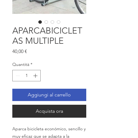
APARCABICICLET
AS MULTIPLE
Prezzo
40,00 €
Quantità
*
Aggiungi al carrello
Acquista ora
Aparca bicicleta
económico,
sencillo y
muy eficaz que se adapta a la