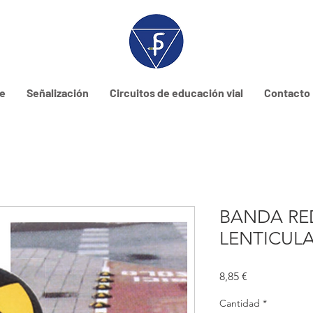
ne
Señalización
Circuitos de educación vial
Contacto
BANDA R
LENTICUL
Precio
8,85 €
Cantidad
*