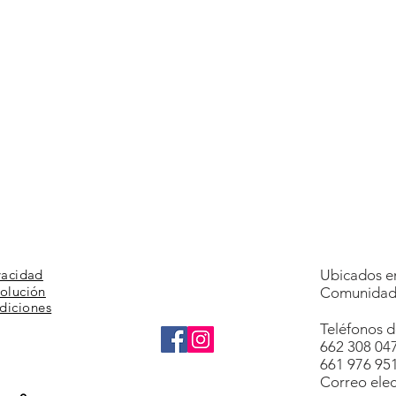
vacidad
Ubicados en
volución
Comunidad 
diciones
Teléfonos d
662 308 04
661 976 95
Correo elec