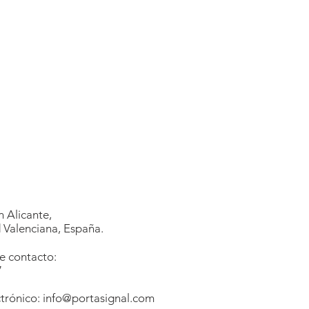
 Alicante,
Valenciana, España.
e contacto:
7
1
trónico:
info@portasignal.com