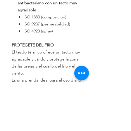
antibacteriano con un tacto muy
agradable
ISO 1883 (composición)
ISO 9237 (permeabilidad)
ISO 4920 (spray)
PROTÉGETE DEL FRÍO
El tejido térmico ofrece un tacto muy
agradable y cálido y protege la zona
de las orejas y el cuello del frío y el
viento.
Es una prenda ideal para el uso diario
y para la práctica de deportes
exteriores.
LAVABLE Y REUTILIZABLE
El cubrecuello térmico WINDFLAP es
lavable y permite una reutilización
constante. Sólo tienes que seguir los