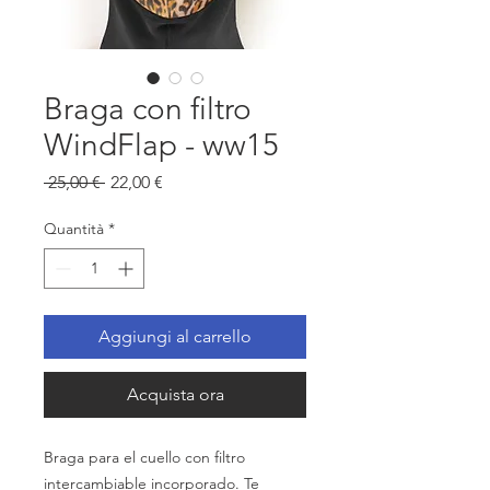
Braga con filtro
WindFlap - ww15
Prezzo
Prezzo
 25,00 € 
22,00 €
regolare
scontato
Quantità
*
Aggiungi al carrello
Acquista ora
Braga para el cuello con filtro
intercambiable incorporado. Te