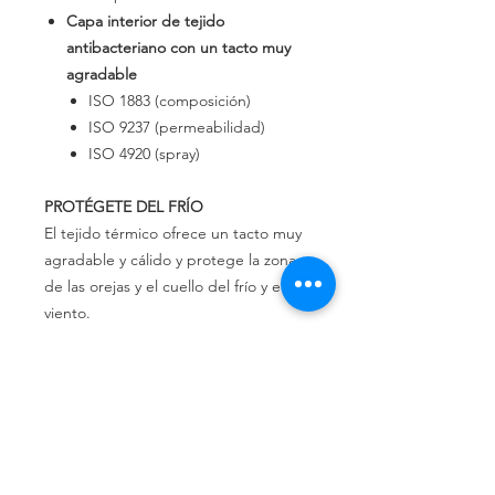
Capa interior de tejido
antibacteriano con un tacto muy
agradable
ISO 1883 (composición)
ISO 9237 (permeabilidad)
ISO 4920 (spray)
PROTÉGETE DEL FRÍO
El tejido térmico ofrece un tacto muy
agradable y cálido y protege la zona
de las orejas y el cuello del frío y el
viento.
Es una prenda ideal para el uso diario
y para la práctica de deportes
exteriores.
LAVABLE Y REUTILIZABLE
El cubrecuello térmico WINDFLAP es