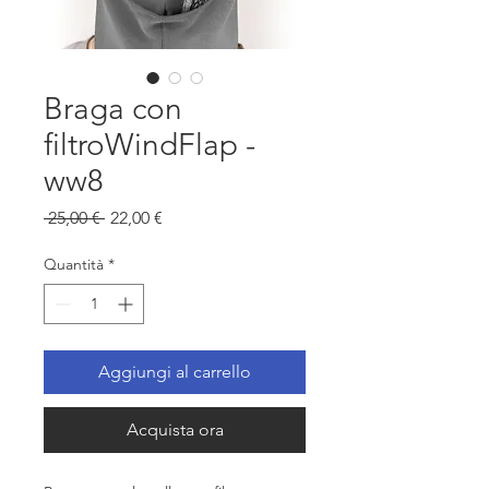
Braga con
filtroWindFlap -
ww8
Prezzo
Prezzo
 25,00 € 
22,00 €
regolare
scontato
Quantità
*
Aggiungi al carrello
Acquista ora