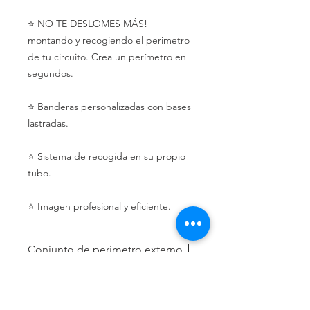
⭐️ NO TE DESLOMES MÁS!
montando y recogiendo el perimetro
de tu circuito. Crea un perímetro en
segundos.
⭐️ Banderas personalizadas con bases
lastradas.
⭐️ Sistema de recogida en su propio
tubo.
⭐️ Imagen profesional y eficiente.
Conjunto de perímetro externo
➡️ Conjunto compuesto por: 6 Uds.
POLÍTICA DE DEVOLUCIÓN Y
DELIMITADORES de perímetro
REEMBOLSO
extensible hasta un máximo de