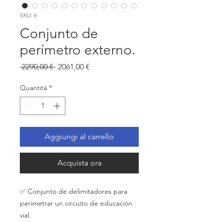
SKU: 6
Conjunto de
perímetro externo.
Prezzo
Prezzo
 2290,00 € 
2061,00 €
regolare
scontato
Quantità
*
Aggiungi al carrello
Acquista ora
✅ Conjunto de delimitadores para
perimetrar un circuito de educación
vial.