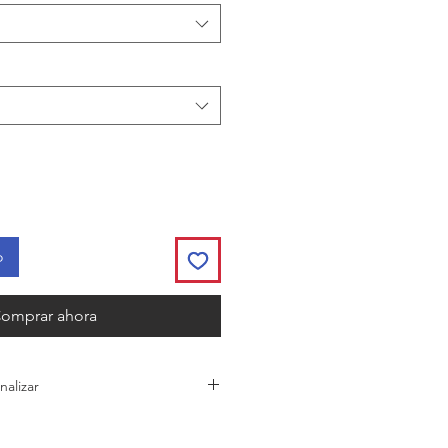
o
omprar ahora
nalizar
con nosotros si desea personalizar
 con un logo o el texto.