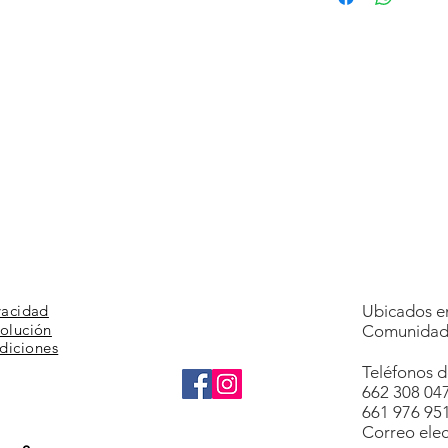
Contactar AQUÍ
vacidad
Ubicados en
volución
Comunidad 
diciones
Teléfonos d
662 308 04
661 976 95
Correo elec