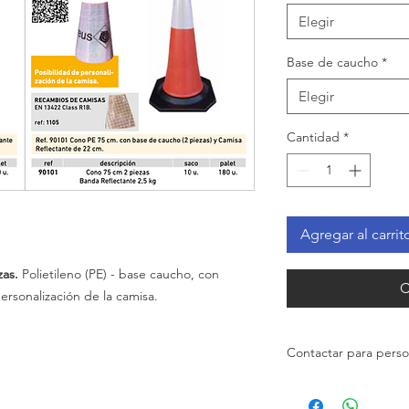
Elegir
Base de caucho
*
Elegir
Cantidad
*
Agregar al carrit
zas.
Polietileno (PE) - base caucho, con
C
ersonalización de la camisa.
Contactar para perso
Póngase en contacto 
la camisa reflectante