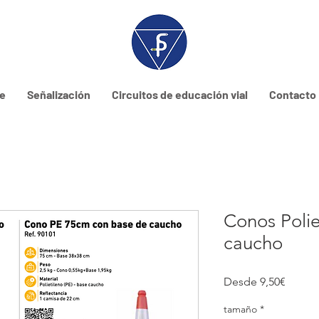
ne
Señalización
Circuitos de educación vial
Contacto
Conos Polie
caucho
Precio
Desde
9,50€
de
oferta
tamaño
*