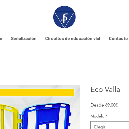
ne
Señalización
Circuitos de educación vial
Contacto
Eco Valla
Preci
Desde
69,00€
de
ofert
Modelo
*
Elegir