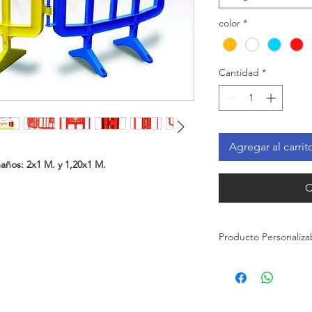
color
*
Cantidad
*
Agregar al carrit
maños: 2x1 M. y 1,20x1 M.
C
Producto Personaliza
Este producto es per
para personalizarlo c
CONTACTA AQUÍ