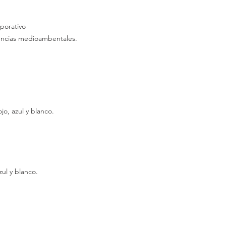
porativo
mencias medioambentales.
jo, azul y blanco.
zul y blanco.