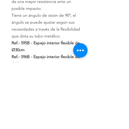
da una mayor resistencia ante un
posible impacto.
Tiene un ángulo de visión de 90º, el
ángulo se puede ajustar según sus
necesidades a través de la flexibilidad
que dota su tubo metálico.
Ref.- 595B
- Espejo interior flexible de
Ø30cm
Ref.- 596B
- Espejo interior flexible de
Ø40cm
Ref.- 597B
- Espejo interior flexible de
Ø60cm
Espejos de inspección de Ø40cm con
cuatro ruedas
La lente está fabricada en
policarbonato de
3mm
Tie- ne un
ángulo de
visión
de
90º.
Espejo de
Ø40cm y altura desde suelo de
9cm.
Mango plegable de
hierro
de