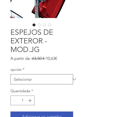
ESPEJOS DE
EXTEROR -
MOD.JG
Preço
Preço
A partir de
 63,50 € 
10,63€
normal
promocional
opción
*
Quantidade
*
Adicionar ao carrinho