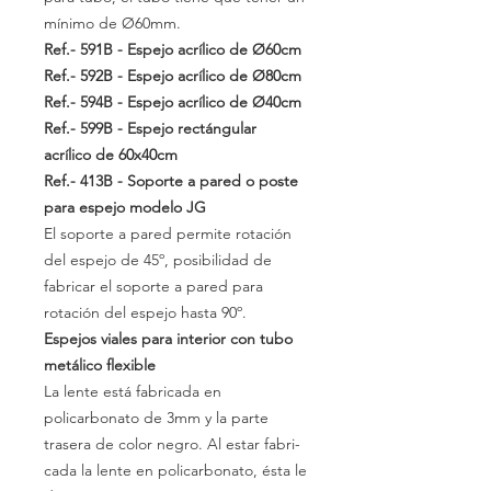
mínimo de Ø60mm.
Ref.- 591B
- Espejo acrílico de Ø60cm
Ref.- 592B
- Espejo acrílico de Ø80cm
Ref.- 594B
- Espejo acrílico de Ø40cm
Ref.- 599B
- Espejo rectángular
acrílico de 60x40cm
Ref.-
413B
- Soporte a pared o poste
para espejo modelo JG
El soporte a pared permite rotación
del espejo de
45º,
posibilidad
de
fabricar el soporte a pared para
rotación del espejo hasta
90º.
Espejos viales para interior con tubo
metálico flexible
La lente está fabricada en
policarbonato de 3mm y la parte
trasera de color negro. Al estar fabri-
cada la lente en policarbonato, ésta le