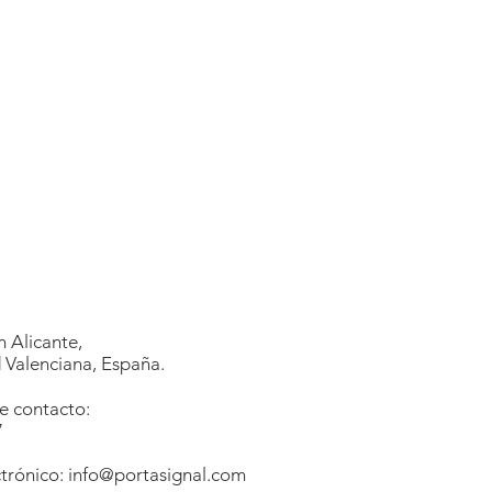
 Alicante,
Valenciana, España.
e contacto:
7
1
trónico:
info@portasignal.com