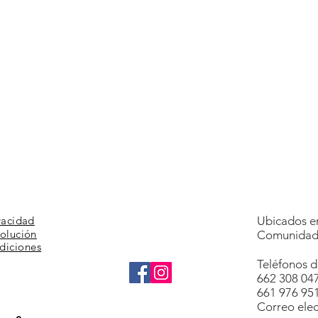
vacidad
Ubicados en
volución
Comunidad 
diciones
Teléfonos d
662 308 04
661 976 95
Correo elec