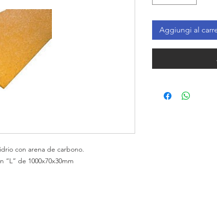
Aggiungi al carre
idrio con arena de carbono.
o en “L” de 1000x70x30mm