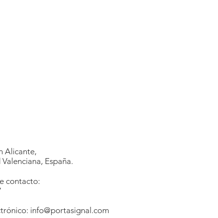
 Alicante,
Valenciana, España.
e contacto:
7
1
trónico:
info@portasignal.com