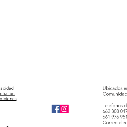
vacidad
Ubicados en
volución
Comunidad 
diciones
Teléfonos d
662 308 04
661 976 95
Correo elec