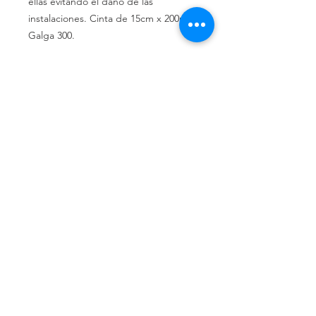
ellas evitando el daño de las
instalaciones. Cinta de 15cm x 200m.
Galga 300.
Política de privacidad
Política de devolución
Términos y
condiciones
¿Quiénes somos?
Conoce nuestra historia.
Ubicados en Alicante,
Comunidad Valenciana, España.
Teléfonos de contacto:
662 308 047
661 976 951
Correo