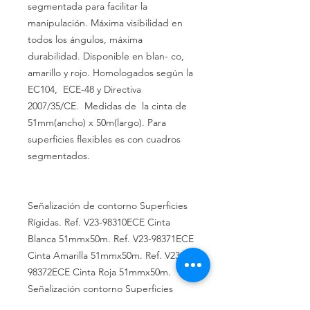
segmentada para facilitar la
manipulación.
Máxima
visibilidad
en
todos los ángulos, máxima
durabilidad.
Disponible en blan-
co,
amarillo y
rojo.
Homologados según la
EC104,
ECE-48 y Directiva
2007/35/CE.
Medidas de la cinta de
51mm(ancho)
x
50m(largo).
Para
superficies flexibles es con cuadros
segmentados.
Señalización de contorno Superficies
Rígidas.
Ref.
V23-98310ECE
Cinta
Blanca
51mmx50m.
Ref.
V23-98371ECE
Cinta
Amarilla
51mmx50m.
Ref. V23-
98372ECE
Cinta
Roja
51mmx50m.
Señalización contorno Superficies
Flexibles.