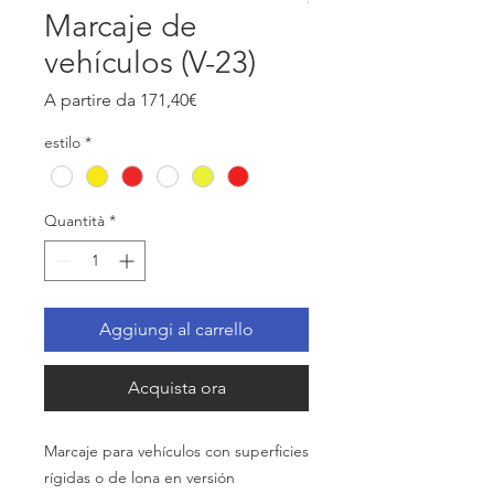
Marcaje de
vehículos (V-23)
Prezzo
A partire da
171,40€
scontato
estilo
*
Quantità
*
Aggiungi al carrello
Acquista ora
Marcaje para vehículos con superficies
rígidas
o de lona en
versión