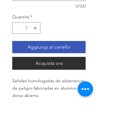
0/500
Quantità
*
Aggiungi al carrello
Acquista ora
Señales homologadas de advertencia
de peligro fabricadas en aluminio con
dorso abierto.
Medidas disponibles: 70 cm y 90 cm
Niveles reflexivos: N1,N2 y N3.