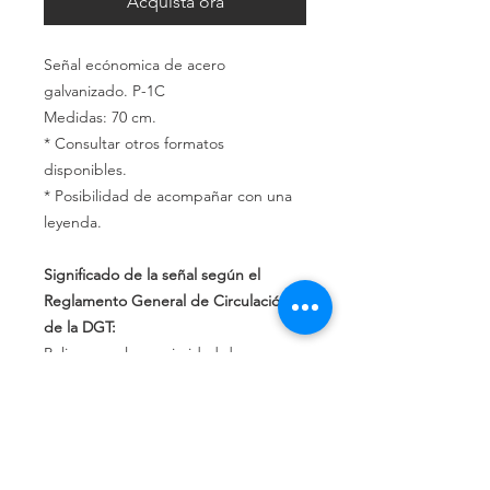
Acquista ora
Señal ecónomica de acero
galvanizado. P-1C
Medidas: 70 cm.
* Consultar otros formatos
disponibles.
* Posibilidad de acompañar con una
leyenda.
Significado de la señal según el
Reglamento General de Circulación
de la DGT:
Peligro por la proximidad de una
incorporación por la derecha de una
vía, cuyos usuarios deben ceder el
paso.