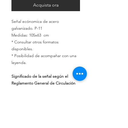
Acquista ora
Señal ecónomica de acero
galvanizado. P-11
Medidas: 105x63 cm
* Consultar otros formatos
disponibles.
* Posibilidad de acompañar con una
leyenda.
Significado de la señal según el
Reglamento General de Circulación
de la DGT:
Peligro por la presencia inmediata de
un paso a nivel sin barreras.