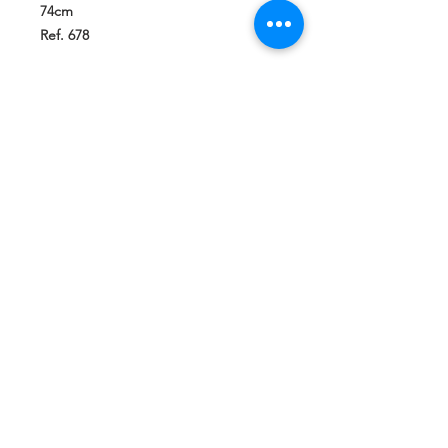
74cm
Ref. 678
Política de privacidad
Política de devolución
Términos y
condiciones
¿Quiénes somos?
Conoce nuestra historia.
Ubicados en Alicante,
Comunidad Valenciana, España.
Teléfonos de contacto:
662 308 047
661 976 951
Correo
electrónico:
info@portasignal.com