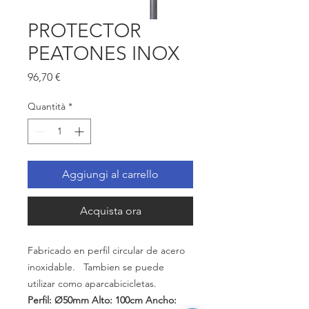
PROTECTOR
PEATONES INOX
Prezzo
96,70 €
Quantità
*
Aggiungi al carrello
Acquista ora
Fabricado
en perfil
circular
de
acero
inoxidable.
Tambien
se puede
utilizar
como
aparcabicicletas.
Perfil: Ø50mm
Alto: 100cm Ancho: