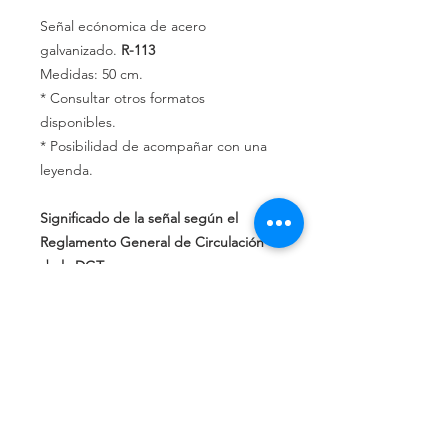
Señal ecónomica de acero
galvanizado.
R-113
Medidas: 50 cm.
* Consultar otros formatos
disponibles.
* Posibilidad de acompañar con una
leyenda.
Significado de la señal según el
Reglamento General de Circulación
de la DGT:
Prohibición de acceso a vehículos de
tracción animal.
Política de privacidad
Política de devolución