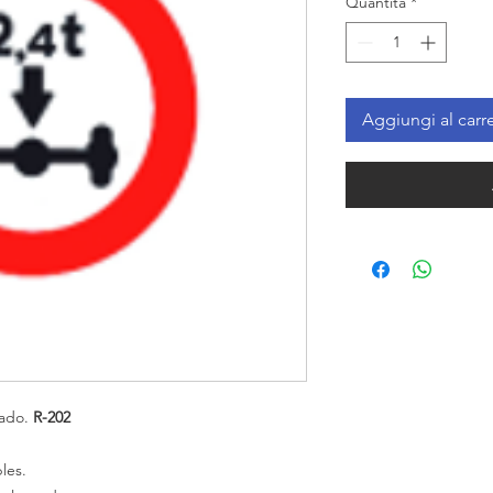
Quantità
*
Aggiungi al carre
zado.
R-202
les.