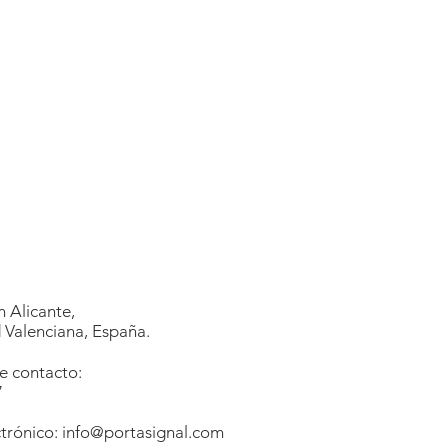
 Alicante,
Valenciana, España.
e contacto:
7
1
trónico:
info@portasignal.com