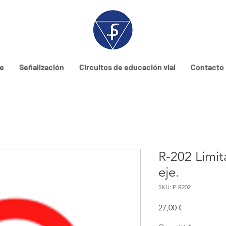
ne
Señalización
Circuitos de educación vial
Contacto
R-202 Limi
eje.
SKU: P-R202
Prezzo
27,00 €