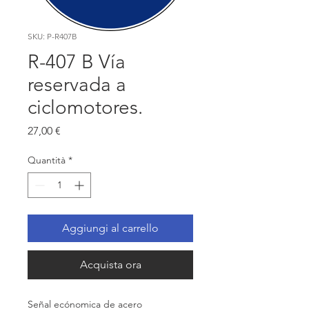
SKU: P-R407B
R-407 B Vía
reservada a
ciclomotores.
Prezzo
27,00 €
Quantità
*
Aggiungi al carrello
Acquista ora
Señal ecónomica de acero