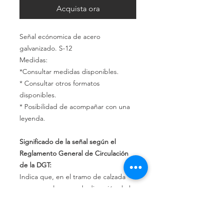
Acquista ora
Señal ecónomica de acero
galvanizado. S-12
Medidas:
*Consultar medidas disponibles.
* Consultar otros formatos
disponibles.
* Posibilidad de acompañar con una
leyenda.
Significado de la señal según el
Reglamento General de Circulación
de la DGT:
Indica que, en el tramo de calzada
que se prolonga en la dirección de la
flecha, los vehículos deben circular en
el sentido indicado por ésta, y que