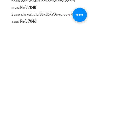
Saco con
valvula
85x85x90cm.
con 4
asas
Ref.
7048
Saco
sin valvula
85x85x90cm.
con 4
asas
Ref.
7046
Política de privacidad
Política de devolución
Términos y
condiciones
¿Quiénes somos?
Conoce nuestra historia.
Ubicados en Alicante,
Comunidad Valenciana, España.
Teléfonos de contacto:
662 308 047
661 976 951