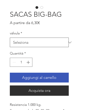
SACAS BIG-BAG
Prezzo
A partire da
6,30€
scontato
válvula
*
Quantità
*
Aggiungi al carrello
Acquista ora
Resistencia 1.000 kg.