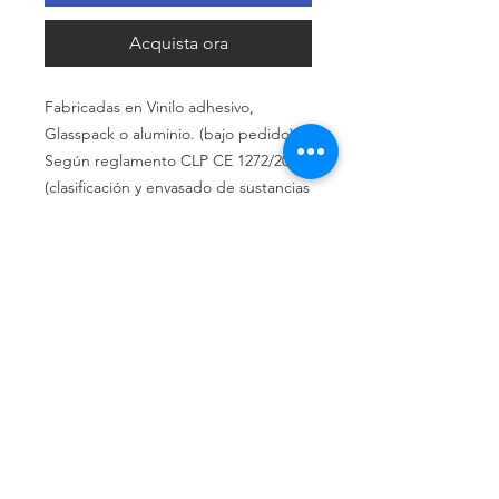
Acquista ora
Fabricadas en Vinilo adhesivo,
Glasspack o aluminio. (bajo pedido)
Según reglamento CLP CE 1272/2008
(clasificación y envasado de sustancias
y mezclas)
Política de privacidad
Política de devolución
Términos y
condiciones
¿Quiénes somos?
Conoce nuestra historia.