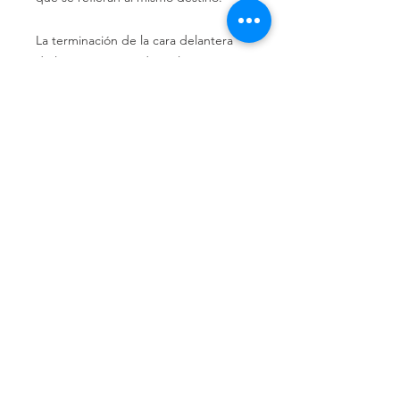
La
terminación
de la
cara delantera
de
los
mismos
puede
realizarse
en
diferentes niveles
de
reflectancia
(EG,
HI y
DG).
Los postes pueden ser de dos
formas:
tipo báculo
y
poste
de
aluminio
anodizado
(B).
Política de privacidad
Política de devolución
Términos y
condiciones
¿Quiénes somos?
Conoce nuestra historia.