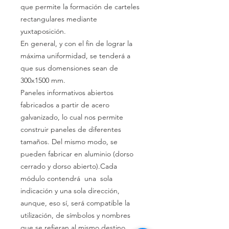
que
permite
la
formación
de carteles
rectangulares mediante
yuxtaposición.
En
general,
y con el fin de
lograr
la
máxima
uniformidad,
se
tenderá
a
que
sus domensiones
sean
de
300x1500
mm.
Paneles informativos abiertos
fabricados
a partir de acero
galvanizado, lo cual nos permite
construir paneles de diferentes
tamaños. Del mismo modo, se
pueden fabricar en aluminio (dorso
cerrado y dorso abierto).
Cada
módulo
contendrá
una sola
indicación
y
una sola
dirección,
aunque,
eso
sí,
será
compatible
la
utilización,
de
símbolos
y
nombres
que
se
refieran
al
mismo
destino.