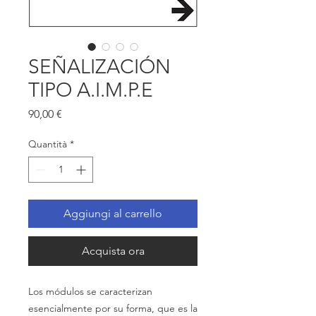
SEÑALIZACIÓN
TIPO A.I.M.P.E
Prezzo
90,00 €
Quantità
*
Aggiungi al carrello
Acquista ora
Los módulos
se
caracterizan
esencialmente
por
su
forma,
que
es la