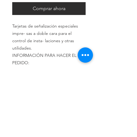
Comprar ahora
Tarjetas de señalización especiales
impre- sas a doble cara para el
control de insta- laciones y otras
utilidades.
INFORMACIÓN PARA HACER EL
PEDIDO:
TS-XX-10X30 para cartel de tamaño
30X10
Política de privacidad
Política de devolución
Términos y
condiciones