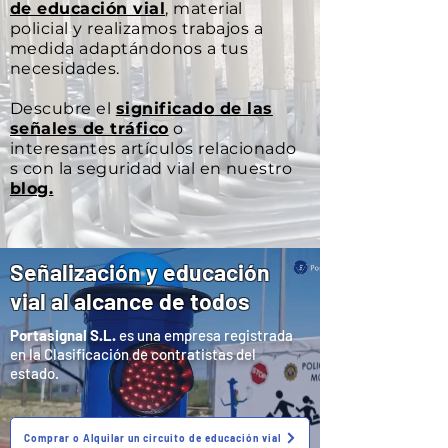
de educación vial
, material
policial y realizamos trabajos a
medida adaptándonos a tus
necesidades.
Descubre el
significado
de las
señales de tráfico
o
interesantes
artículos
relacionado
s con la seguridad vial en nuestro
blog.
Señalización y educación
vial al alcance de todos
Portasignal S.L.
es una empresa registrada
en la Clasificación de contratistas del
estado.
Comprar o Alquilar un circuito de educación vial