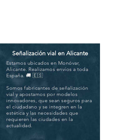
Señalización vial en Alicante
Estamos ubicados en
Monóvar,
Alicante. Realizamos envíos a toda
España. 🚚 🇪🇸
Somos fabricantes de señalización
vial y apostamos por modelos
innovadores, que sean seguros para
el ciudadano y se integren en la
estética y las necesidades que
requieren las ciudades en la
actualidad.