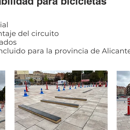
bilidad para bicicletas
ial
aje del circuito
cados
luido para la provincia de Alicante