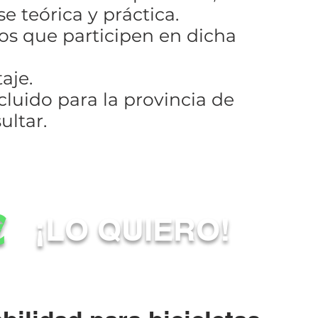
e teórica y práctica.
ños que participen en dicha
aje.
luido para la provincia de
ultar.
€
¡LO QUIERO!