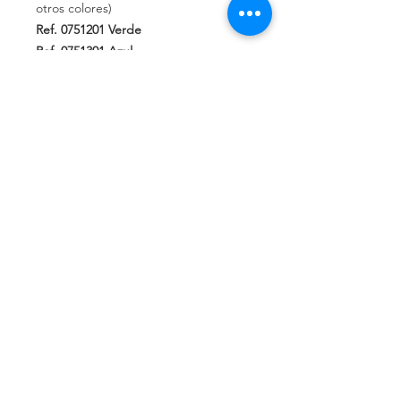
otros colores)
Ref. 0751201
Verde
Ref.
0751301
Azul
Ref.
0751401
Rojo
Ref. 0751501
Amarillo
Ref. 0751001
Blanco
Ref. 0751101
Gris perla
Ref. 0751000 Negro
Ref.975001 Negro-Amarillo
Política de privacidad
Política de devolución
Términos y
condiciones
¿Quiénes somos?
Conoce nuestra historia.