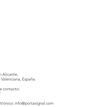
 Alicante,
Valenciana, España.
e contacto:
7
1
trónico:
info@portasignal.com