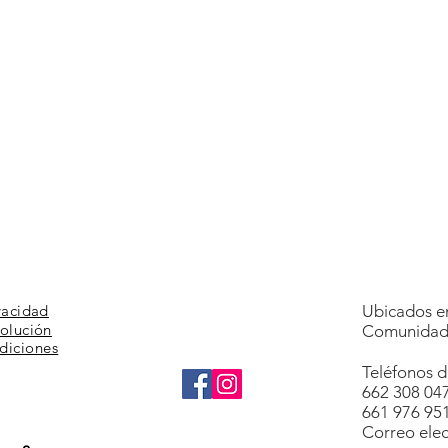
vacidad
Ubicados en
volución
Comunidad 
diciones
Teléfonos d
662 308 04
661 976 95
Correo elec