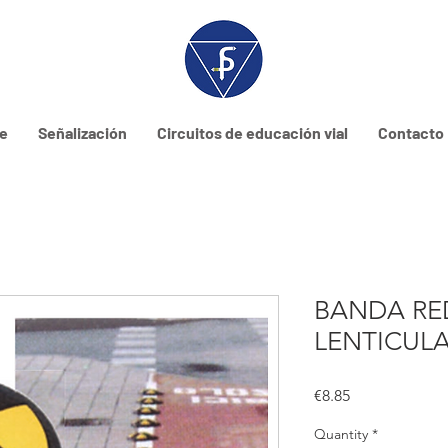
ne
Señalización
Circuitos de educación vial
Contacto
BANDA R
LENTICUL
Price
€8.85
Quantity
*