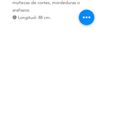
muñecas de cortes, mordeduras o
arañazos.
🔵 Longitud: 48 cm.
Política de privacidad
Política de devolución
Términos y
condiciones
¿Quiénes somos?
Conoce nuestra historia.
Ubicados en Alicante,
Comunidad Valenciana, España.
Teléfonos de contacto:
662 308 047
661 976 951