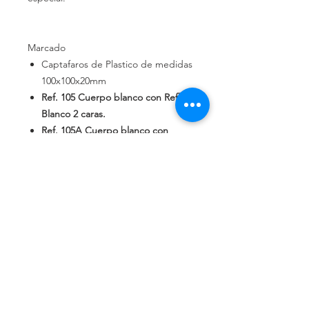
Marcado
Captafaros de Plastico de medidas
100x100x20mm
Ref.
105
Cuerpo blanco con Reflex
Blanco 2
caras.
Ref.
105A
Cuerpo blanco con
Reflex Ambar 2
caras.
Ref.
105B
Cuerpo blanco con
Reflex
Ambar/Blanco.
Ref.
105C
Cuerpo amarillo con
Reflex Ambar 2
caras.
Ref.
105D
Cuerpo amarillo con
Reflex Ambar 1
cara.
Montaje en el suelo con
pegamento especial.