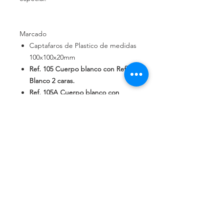
Marcado
Captafaros de Plastico de medidas
100x100x20mm
Ref.
105
Cuerpo blanco con Reflex
Blanco 2
caras.
Ref.
105A
Cuerpo blanco con
Reflex Ambar 2
caras.
Ref.
105B
Cuerpo blanco con
Reflex
Ambar/Blanco.
Ref.
105C
Cuerpo amarillo con
Reflex Ambar 2
caras.
Ref.
105D
Cuerpo amarillo con
Reflex Ambar 1
cara.
Montaje en el suelo con
pegamento especial.