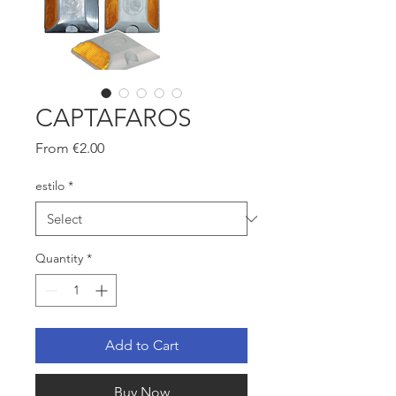
CAPTAFAROS
Sale
From
€2.00
Price
estilo
*
Quantity
*
Add to Cart
Buy Now