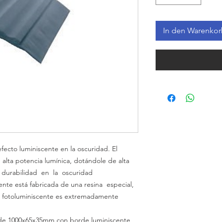
In den Warenko
efecto
luminiscente
en la oscuridad. El
 alta potencia
lumínica,
dotándole de alta
a
durabilidad
en la oscuridad
cente está fabricada de una
resina
especial,
de fotoluminiscente es extremadamente
” de 1000x65x35mm con borde luminiscente