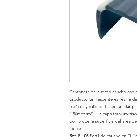
Cantonera de cuerpo caucho con 
producto
luminiscente
es
resina
de
estética y calidad.
Posee
una larg
(150mcd/m²).
La capa fotoluminis
por lo que la superficie del área 
fuerte
Ref. PL-06
Perfil de caucho en “L