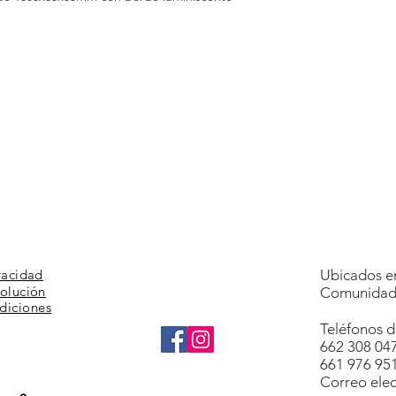
vacidad
Ubicados en
volución
Comunidad 
diciones
Teléfonos d
662 308 04
661 976 95
Correo elec