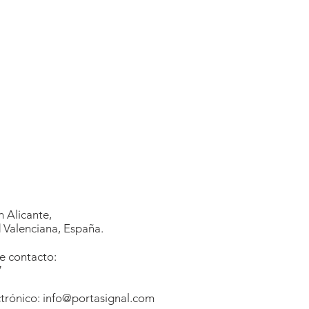
 Alicante,
Valenciana, España.
e contacto:
7
1
trónico:
info@portasignal.com