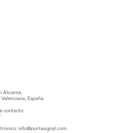
 Alicante,
Valenciana, España.
e contacto:
7
1
trónico:
info@portasignal.com