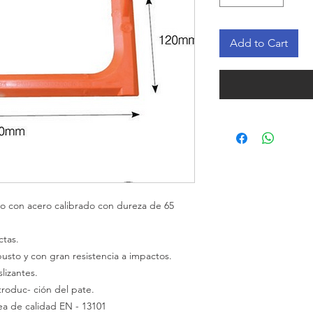
Add to Cart
ado con acero calibrado con dureza de 65
ctas.
busto
y con
gran
resistencia
a
impactos.
slizantes.
troduc- ción del pate.
ea de calidad EN
- 13101