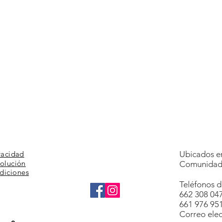
vacidad
Ubicados en
volución
Comunidad 
diciones
Teléfonos d
662 308 04
661 976 95
Correo elec