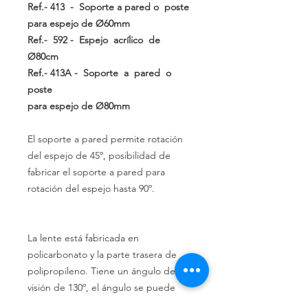
Ref.-
413
- Soporte a pared o poste
para espejo de Ø60mm
Ref.-
592
- Espejo acrílico de
Ø80cm
Ref.-
413A
- Soporte a pared o
poste
para espejo de Ø80mm
El soporte a pared permite rotación
del espejo de 45º, posibilidad de
fabricar el soporte a pared para
rotación del espejo hasta 90º.
La lente está fabricada en
policarbonato y la parte trasera de
polipropileno.
Tiene un ángulo de
visión
de
130º,
el ángulo se puede
ajustar
según sus necesidades a