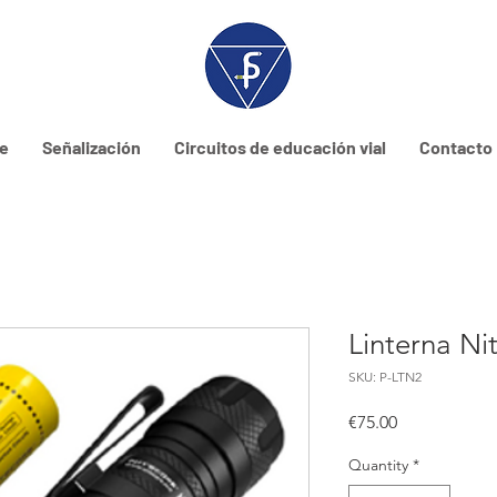
ne
Señalización
Circuitos de educación vial
Contacto
Linterna N
SKU: P-LTN2
Price
€75.00
Quantity
*