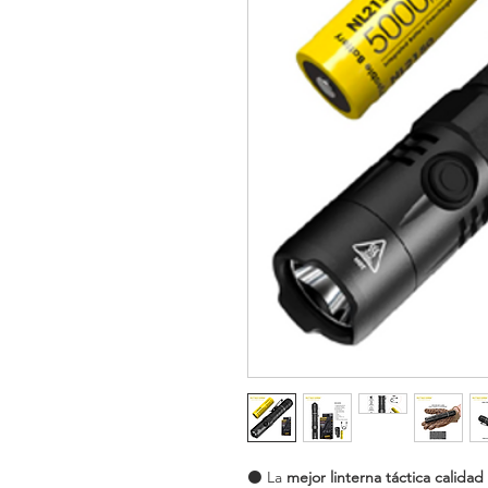
⚫️ La
mejor linterna táctica calidad