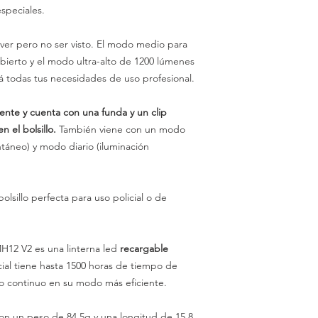
speciales.
ver pero no ser visto. El modo medio para
bierto y el modo ultra-alto de 1200 lúmenes
á todas tus necesidades de uso profesional.
ente y cuenta con una funda y un clip
n el bolsillo.
También viene con un modo
áneo) y modo diario (iluminación
olsillo perfecta para uso policial o de
12 V2 es una linterna led
recargable
icial tiene hasta 1500 horas de tiempo de
so continuo en su modo más eficiente.
n un peso de 84,5g y una longitud de 15,8