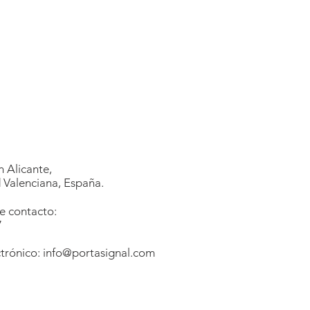
 Alicante,
Valenciana, España.
e contacto:
7
1
trónico:
info@portasignal.com