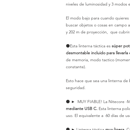
niveles de luminosidad y 3 modos e
El modo bajo para cuando quieres 
buscar objetos o cosas en campo a
y 202 m de proyección, que cubrir
⚫️Esta linterna táctica es
súper pot
desmontable incluido para llevarla e
de memoria, modo tactico (moment
constante).
Esto hace que sea una linterna de b
seguridad.
⚫️ ► MUY FIABLE! La Nitecore -MH
mediante USB C.
Esta linterna pol
uso. El equivalente a 60 días de u
⚫️ ► Linterna táctica
muy ligera.
Co