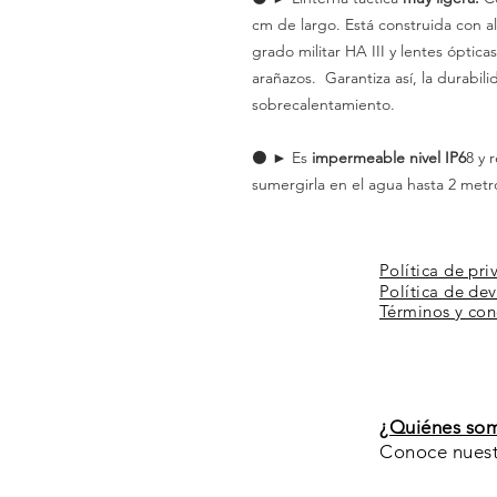
cm de largo. Está construida con 
grado militar HA III y lentes óptica
arañazos. Garantiza así, la durabil
sobrecalentamiento.
⚫️ ► Es
impermeable nivel IP6
8 y 
sumergirla en el agua hasta 2 metros
Política de pri
Política de de
Términos y
con
¿Quiénes so
Conoce nuestr