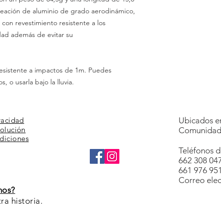
aleación de aluminio de grado aerodinámico,
s con revestimiento resistente a los
idad además de evitar su
resistente a impactos de 1m. Puedes
, o usarla bajo la lluvia.
vacidad
Ubicados en
volución
Comunidad 
diciones
Teléfonos d
662 308 04
661 976 95
Correo elec
mos?
a historia.