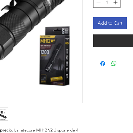
Add to Cart
 precio
. La nitecore MH12 V2 dispone de 4