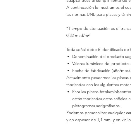
adaptándose al
cumplimiento
de e
A continuación le mostramos el cu
las normas UNE para placas y lámin
*Tiempo de atenuación es el transc
0,32 mcd/m².
Toda señal debe ir identificada de
Denominación del producto segú
Valores
lumínicos
del producto.
Fecha de fabricación
(año/mes).
Actualmente poseemos las placas co
fabricadas con los siguientes mater
Para
las placas fotoluminiscent
están fabricadas estas señales 
pictogramas serigrafiados.
Podemos personalizar cualquier car
y en espesor de 1,1 mm. y en vinil