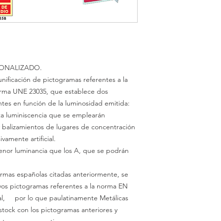
ONALIZADO.
unificación de pictogramas referentes a la
norma UNE
23035,
que establece dos
ntes en función de la
luminosidad emitida:
ta
luminiscencia
que se emplearán
y
balizamientos
de lugares de concentración
usivamente
artificial.
enor
luminancia
que los A, que se podrán
rmas españolas citadas anteriormente, se
vos pictogramas referentes a la norma
EN
al, por lo que paulatinamente Metálicas
stock con los pictogramas anteriores y