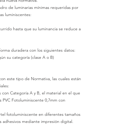
sta nueva normativa.
adro de luminarias mínimas requeridas por
as luminiscentes:
urrido hasta que su luminancia se reduce a
 forma duradera con los siguientes datos:
n su categoría (clase A o B)
n este tipo de Normativa, las cuales están
iales:
es con Categoría A y
B,
el material en el que
es
PVC
Fotoluminiscente
0,7mm
con
tel fotoluminiscente en diferentes tamaños
os adhesivos mediante impresión digital.