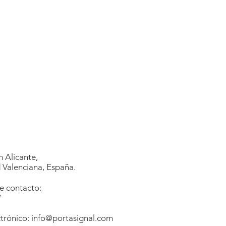
 Alicante,
Valenciana, España.
e contacto:
7
1
trónico:
info@portasignal.com