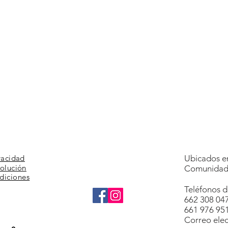
vacidad
Ubicados en
volución
Comunidad 
diciones
Teléfonos d
662 308 04
661 976 95
Correo elec