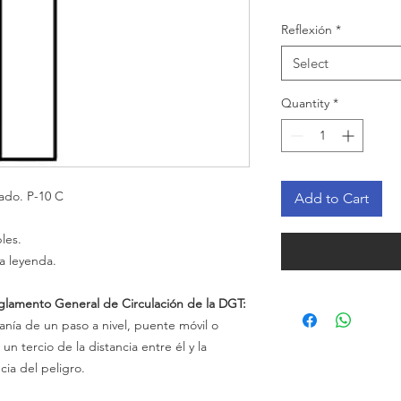
Reflexión
*
Select
Quantity
*
ado. P-10 C
Add to Cart
les.
a leyenda.
eglamento General de Circulación de la DGT:
canía de un paso a nivel, puente móvil o
n tercio de la distancia entre él y la
ia del peligro.