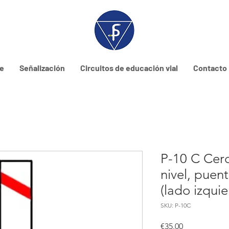
ne
Señalización
Circuitos de educación vial
Contacto
P-10 C Cer
nivel, puen
(lado izquie
SKU: P-10C
Price
€35.00