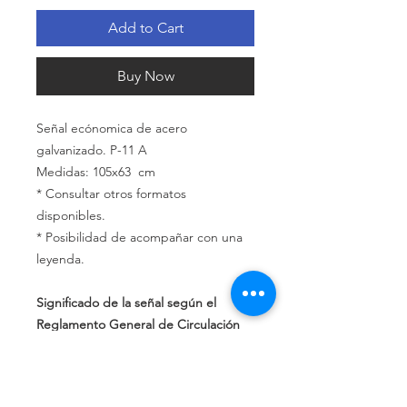
Add to Cart
Buy Now
Señal ecónomica de acero
galvanizado. P-11 A
Medidas: 105x63 cm
* Consultar otros formatos
disponibles.
* Posibilidad de acompañar con una
leyenda.
Significado de la señal según el
Reglamento General de Circulación
de la DGT:
Peligro por la presencia inmediata de
un paso a nivel sin barreras con más