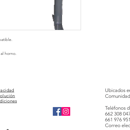
atible.
al horno.
vacidad
Ubicados en
volución
Comunidad 
diciones
Teléfonos d
662 308 04
661 976 95
Correo elec