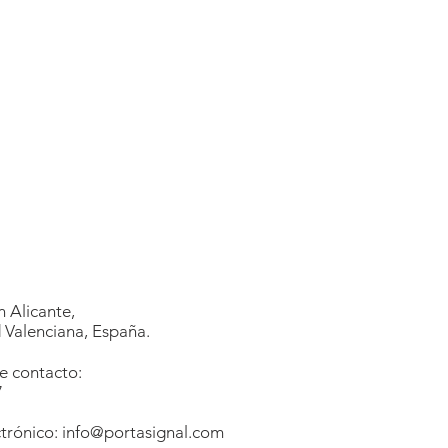
 Alicante,
Valenciana, España.
e contacto:
7
1
trónico:
info@portasignal.com