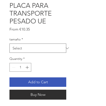
PLACA PARA
TRANSPORTE
PESADO UE
Sale
From
€10.35
Price
tamaño
*
Quantity
*
Add to Cart
Buy Now