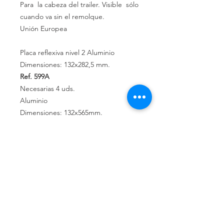
Para
la cabeza del
trailer.
Visible
sólo
cuando va
sin
el remolque.
Unión Europea
Placa reflexiva nivel 2 Aluminio
Dimensiones: 132x282,5 mm.
Ref. 599A
Necesarias 4 uds.
Aluminio
Dimensiones: 132x565mm.
Ref. 601A
Necesarias 2 uds.
Política de privacidad
Política de devolución
Términos y
condiciones