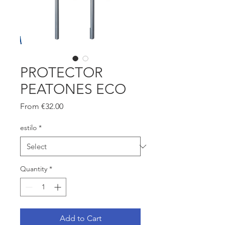
PROTECTOR
PEATONES ECO
Sale
From
€32.00
Price
estilo
*
Quantity
*
Add to Cart