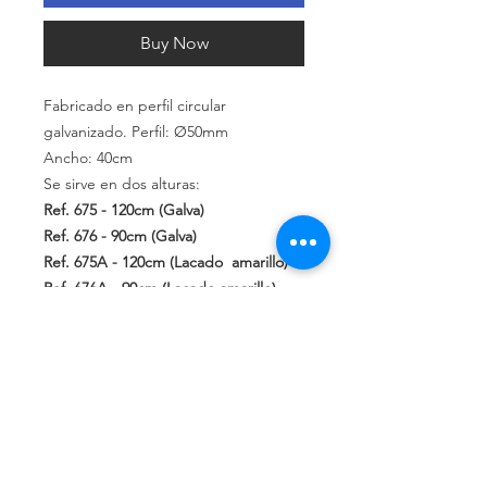
Buy Now
Fabricado en perfil circular
galvanizado. Perfil: Ø50mm
Ancho: 40cm
Se sirve en dos alturas:
Ref. 675
- 120cm (Galva)
Ref. 676
- 90cm (Galva)
Ref.
675A
-
120cm
(Lacado
amarillo)
Ref.
676A
- 90cm (Lacado
amarillo)
Consultar
la
posibilidad
de
otros
acabados
Política de privacidad
Política de devolución