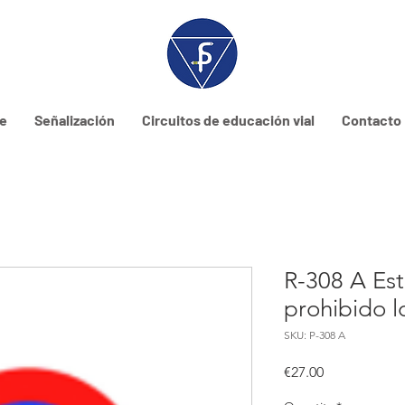
ne
Señalización
Circuitos de educación vial
Contacto
R-308 A Es
prohibido l
SKU: P-308 A
Price
€27.00