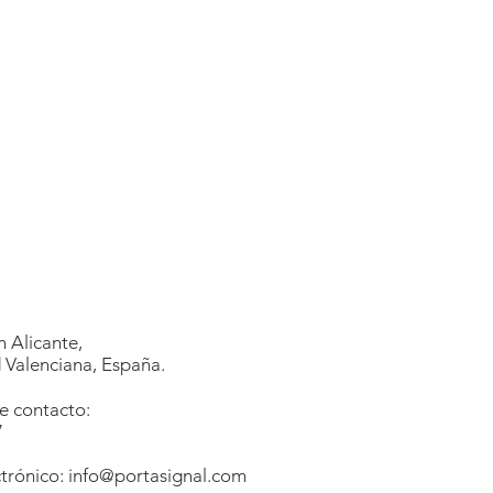
 Alicante,
Valenciana, España.
e contacto:
7
1
trónico:
info@portasignal.com