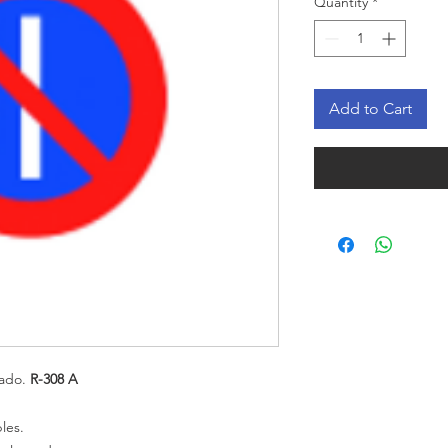
Quantity
*
Add to Cart
zado.
R-308 A
les.