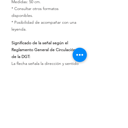
Medidas: 50 cm.
* Consultar otros formatos
disponibles.
* Posibilidad de acompañar con una
leyenda.
Significado de la señal según el
Reglamento General de Circulación
de la DGT:
La flecha señala la dirección y sentido
que los vehículos tienen la obligación
de seguir.
Política de privacidad
Política de devolución
Términos y
condiciones