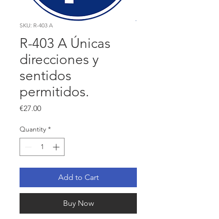
SKU: R-403 A
R-403 A Únicas
direcciones y
sentidos
permitidos.
Price
€27.00
Quantity
*
Add to Cart
Buy Now