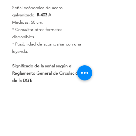
Señal ecónomica de acero
galvanizado.
R-403 A
Medidas: 50 cm.
* Consultar otros formatos
disponibles.
* Posibilidad de acompañar con una
leyenda.
Significado de la señal según el
Reglamento General de Circulación
de la DGT:
La flecha señala el lado o los lados del
refugio por los que los vehículos han
de pasar.
Política de privacidad