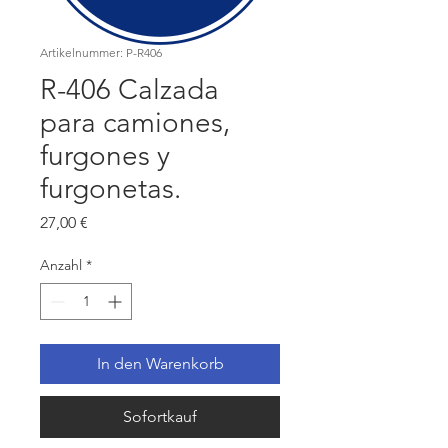
Artikelnummer: P-R406
R-406 Calzada
para camiones,
furgones y
furgonetas.
Preis
27,00 €
Anzahl
*
In den Warenkorb
Sofortkauf