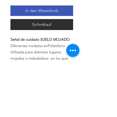
In den Warenkorb
Sofortkauf
Señal de cuidado SUELO MOJADO
.
Diferentes modelos enPolietileno.
Utilizada para delimitar lugares
mojados o resbaladizos en los que
puede haber una posible caída o
lesión.
Política de privacidad
Política de devolución
Términos y
condiciones