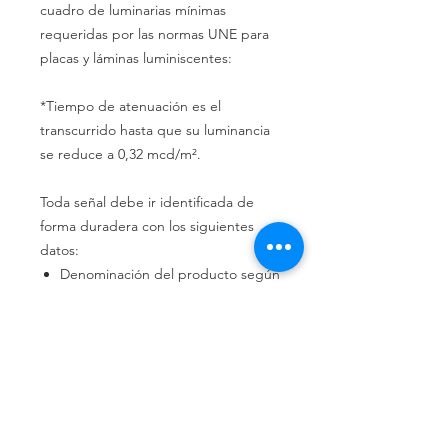
cuadro de luminarias mínimas
requeridas por las normas UNE para
placas y láminas luminiscentes:
*Tiempo de atenuación es el
transcurrido hasta que su luminancia
se reduce a 0,32 mcd/m².
Toda señal debe ir identificada de
forma duradera con los siguientes
datos:
Denominación del producto según
su categoría (clase A o B)
Valores
lumínicos
del producto.
Fecha de fabricación
(año/mes).
Actualmente poseemos las placas con
este tipo de Normativa, las cuales
están fabricadas con los siguientes
materiales: