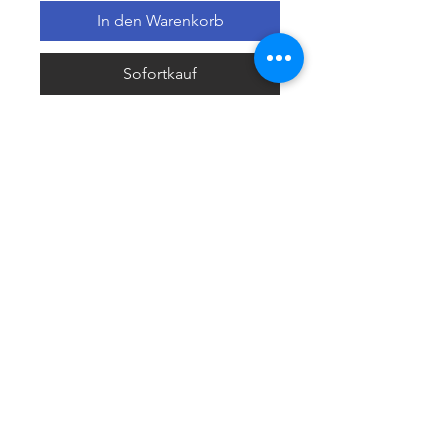
In den Warenkorb
Sofortkauf
Política de privacidad
Política de devolución
Términos y
condiciones
¿Quiénes somos?
Conoce nuestra historia.
Ubicados en Alicante,
Comunidad Valenciana, España.
Teléfonos de contacto:
662 308 047
661 976 951