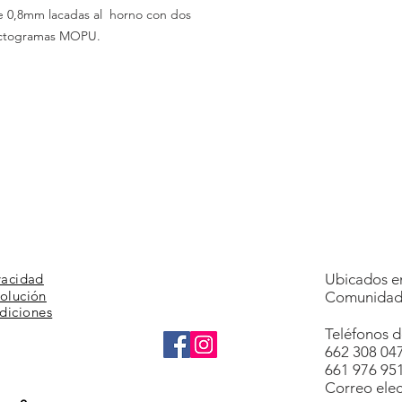
de
0,8mm
lacadas al horno con dos
ictogramas
MOPU.
vacidad
Ubicados en
volución
Comunidad 
diciones
Teléfonos d
662 308 04
661 976 95
Correo elec