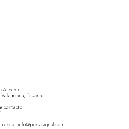
 Alicante,
Valenciana, España.
e contacto:
7
1
trónico:
info@portasignal.com