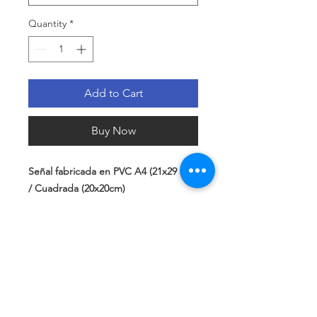
Quantity
*
Add to Cart
Buy Now
Señal fabricada en PVC A4 (21x29 cm)
/ Cuadrada (20x20cm)
*DISPONIBLES DIFERENTES
MEDIDAS Y FORMATOS.
Política de privacidad